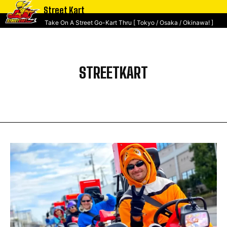
Street Kart
Take On A Street Go-Kart Thru [ Tokyo / Osaka / Okinawa! ]
STREETKART