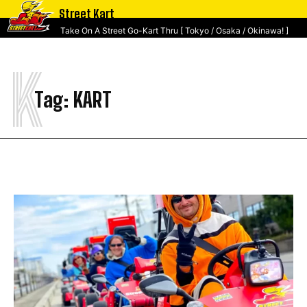
Street Kart
Take On A Street Go-Kart Thru [ Tokyo / Osaka / Okinawa! ]
K
Tag:
KART