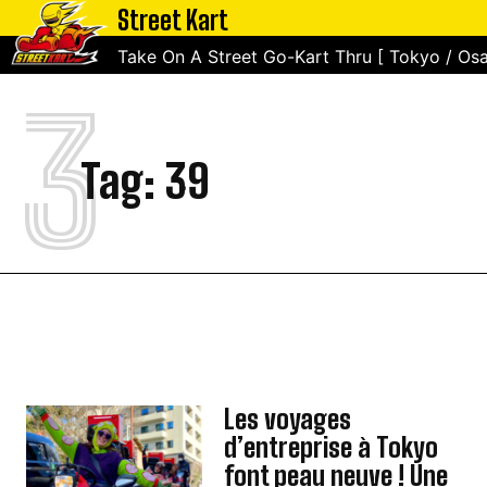
Street Kart
Take On A Street Go-Kart Thru [ Tokyo / Osa
3
Tag:
39
Les voyages
d’entreprise à Tokyo
font peau neuve ! Une