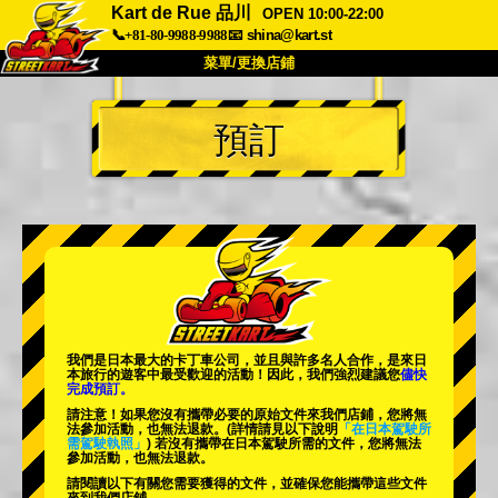
Kart de Rue 品川
OPEN 10:00-22:00
📞+81-80-9988-9988
📧
shina@kart.st
菜單/更換店鋪
首頁
預訂
關於我們
規格
價格
交通資訊
顧客評價
常見問題
公司
預訂
更換店鋪
東京 品川 #1
東京 秋葉原 #1
東京 秋葉原 #2
東京 澀谷
我們是日本最大的卡丁車公司，並且與
許多名人
合作，是來日
東京 澀谷分店
東京灣
本旅行的遊客中
最受歡迎的活動
！因此，我們強烈建議您
儘快
完成預訂。
東京 淺草
大阪
請注意！如果您沒有攜帶必要的原始文件來我們店鋪，您將無
法參加活動，也無法退款。
(詳情請見以下說明
「在日本駕駛所
需駕駛執照」
) 若沒有攜帶在日本駕駛所需的文件，您將無法
沖繩
參加活動，也無法退款。
請閱讀以下有關您需要獲得的文件，並確保您能攜帶這些文件