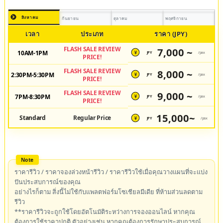
สิงหาคม
กันยายน
ตุลาคม
พฤศจิกายน
เวลา
ประเภท
ราคา (JPY)
FLASH SALE REVIEW
7,000 ~
10AM-1PM
JPY
/pax
¥
PRICE!
FLASH SALE REVIEW
8,000 ~
2:30PM-5:30PM
JPY
/pax
¥
PRICE!
FLASH SALE REVIEW
9,000 ~
7PM-8:30PM
JPY
/pax
¥
PRICE!
15,000~
Standard
Regular Price
JPY
/pax
¥
ราคารีวิว / ราคาจองล่วงหน้ารีวิว / ราคารีวิวใช้เมื่อคุณวางแผนที่จะแบ่ง
ปันประสบการณ์ของคุณ
อย่างไรก็ตาม สิ่งนี้ไม่ใช้กับแพลตฟอร์มโซเชียลมีเดีย ที่ห้ามส่วนลดตาม
รีวิว
**ราคารีวิวจะถูกใช้โดยอัตโนมัติระหว่างการจองออนไลน์ หากคุณ
ต้องการใช้ราคาปกติ ตัวอย่างเช่น หากคุณต้องการรักษาประสบการณ์