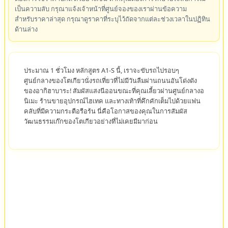
เป็นความลับ กรุณาแจ้งเจ้าหน้าที่ศูนย์จองของเราผ่านข้อความ
สำหรับราคาล่าสุด กรุณาดูราคาที่ระบุไว้ถัดจากแต่ละช่วงเวลาในปฏิทิน
ด้านล่าง
ประมาณ 1 ชั่วโมง หลักสูตร A1-S นี้, เราจะขับรถไปรอบๆ
ศูนย์กลางของโตเกียวนั่งรถเที่ยวที่ไม่มีวันลืมผ่านถนนอันโด่งดัง
ของอากิฮาบาระ! สัมผัสแสงนีออนขณะที่คุณเลี้ยวผ่านศูนย์กลางอ
นิเมะ ร้านขายอุปกรณ์ไฮเทค และทางเท้าที่คึกคักเต็มไปด้วยแฟน
คลับที่มีความกระตือรือร้น นี่คือโอกาสของคุณในการสัมผัส
วัฒนธรรมเก๊กของโตเกียวอย่างที่ไม่เคยมีมาก่อน