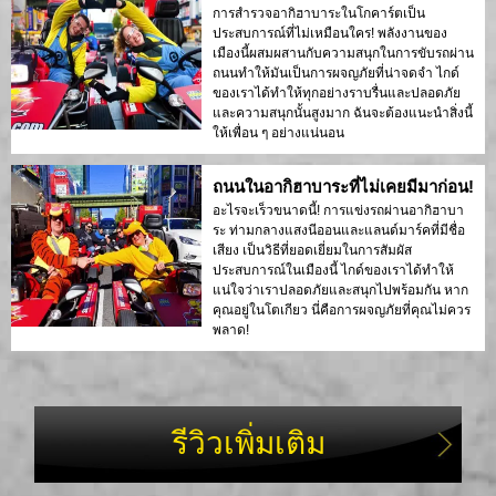
การสำรวจอากิฮาบาระในโกคาร์ตเป็น
ประสบการณ์ที่ไม่เหมือนใคร! พลังงานของ
เมืองนี้ผสมผสานกับความสนุกในการขับรถผ่าน
ถนนทำให้มันเป็นการผจญภัยที่น่าจดจำ ไกด์
ของเราได้ทำให้ทุกอย่างราบรื่นและปลอดภัย
และความสนุกนั้นสูงมาก ฉันจะต้องแนะนำสิ่งนี้
ให้เพื่อน ๆ อย่างแน่นอน
ถนนในอากิฮาบาระที่ไม่เคยมีมาก่อน!
อะไรจะเร็วขนาดนี้! การแข่งรถผ่านอากิฮาบา
ระ ท่ามกลางแสงนีออนและแลนด์มาร์คที่มีชื่อ
เสียง เป็นวิธีที่ยอดเยี่ยมในการสัมผัส
ประสบการณ์ในเมืองนี้ ไกด์ของเราได้ทำให้
แน่ใจว่าเราปลอดภัยและสนุกไปพร้อมกัน หาก
คุณอยู่ในโตเกียว นี่คือการผจญภัยที่คุณไม่ควร
พลาด!
รีวิวเพิ่มเติม