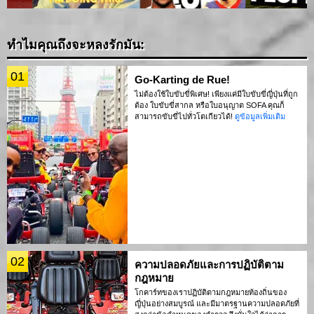
ทำไมคุณถึงจะหลงรักมัน:
01
Go-Karting de Rue!
ไม่ต้องใช้ใบขับขี่พิเศษ! เพียงแค่มีใบขับขี่ญี่ปุ่นที่ถูก
ต้อง ใบขับขี่สากล หรือใบอนุญาต SOFA คุณก็
สามารถขับขี่ไปทั่วโตเกียวได้!
ดูข้อมูลเพิ่มเติม
02
ความปลอดภัยและการปฏิบัติตาม
กฎหมาย
โกคาร์ทของเราปฏิบัติตามกฎหมายท้องถิ่นของ
ญี่ปุ่นอย่างสมบูรณ์ และมีมาตรฐานความปลอดภัยที่