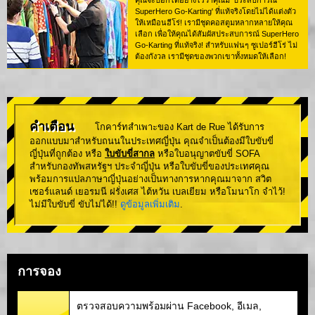
คุณจะบอกได้อย่างไรว่าคุณมี 'ประสบการณ์
SuperHero Go-Karting' ที่แท้จริงโดยไม่ได้แต่งตัว
ให้เหมือนฮีโร่! เรามีชุดคอสตูมหลากหลายให้คุณ
เลือก เพื่อให้คุณได้สัมผัสประสบการณ์ SuperHero
Go-Karting ที่แท้จริง! สำหรับแฟนๆ ซูเปอร์ฮีโร่ ไม่
ต้องกังวล เรามีชุดของพวกเขาทั้งหมดให้เลือก!
คำเตือน
โกคาร์ทสำเพาะของ Kart de Rue ได้รับการ
ออกแบบมาสำหรับถนนในประเทศญี่ปุ่น คุณจำเป็นต้องมีใบขับขี่
ญี่ปุ่นที่ถูกต้อง หรือ
ใบขับขี่สากล
หรือใบอนุญาตขับขี่ SOFA
สำหรับกองทัพสหรัฐฯ ประจำญี่ปุ่น หรือใบขับขี่ของประเทศคุณ
พร้อมการแปลภาษาญี่ปุ่นอย่างเป็นทางการหากคุณมาจาก สวิต
เซอร์แลนด์ เยอรมนี ฝรั่งเศส ไต้หวัน เบลเยียม หรือโมนาโก จำไว้!
ไม่มีใบขับขี่ ขับไม่ได้!!
ดูข้อมูลเพิ่มเติม
.
การจอง
ตรวจสอบความพร้อมผ่าน Facebook, อีเมล,