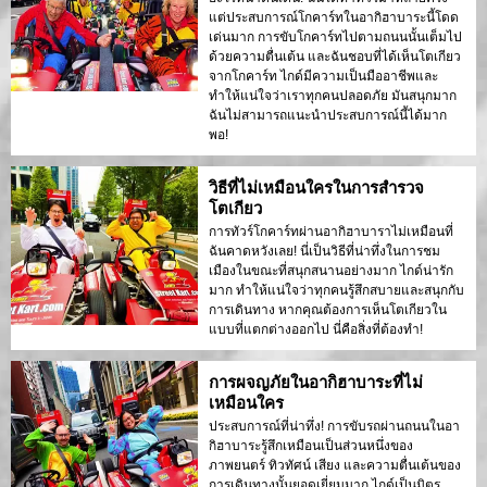
แต่ประสบการณ์โกคาร์ทในอากิฮาบาระนี้โดด
เด่นมาก การขับโกคาร์ทไปตามถนนนั้นเต็มไป
ด้วยความตื่นเต้น และฉันชอบที่ได้เห็นโตเกียว
จากโกคาร์ท ไกด์มีความเป็นมืออาชีพและ
ทำให้แน่ใจว่าเราทุกคนปลอดภัย มันสนุกมาก
ฉันไม่สามารถแนะนำประสบการณ์นี้ได้มาก
พอ!
วิธีที่ไม่เหมือนใครในการสำรวจ
โตเกียว
การทัวร์โกคาร์ทผ่านอากิฮาบาราไม่เหมือนที่
ฉันคาดหวังเลย! นี่เป็นวิธีที่น่าทึ่งในการชม
เมืองในขณะที่สนุกสนานอย่างมาก ไกด์น่ารัก
มาก ทำให้แน่ใจว่าทุกคนรู้สึกสบายและสนุกกับ
การเดินทาง หากคุณต้องการเห็นโตเกียวใน
แบบที่แตกต่างออกไป นี่คือสิ่งที่ต้องทำ!
การผจญภัยในอากิฮาบาระที่ไม่
เหมือนใคร
ประสบการณ์ที่น่าทึ่ง! การขับรถผ่านถนนในอา
กิฮาบาระรู้สึกเหมือนเป็นส่วนหนึ่งของ
ภาพยนตร์ ทิวทัศน์ เสียง และความตื่นเต้นของ
การเดินทางนั้นยอดเยี่ยมมาก ไกด์เป็นมิตร