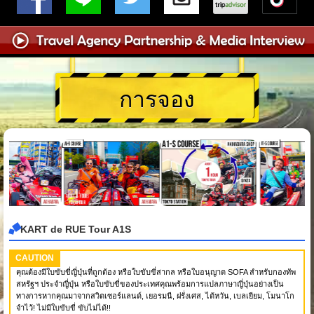
การจอง
KART de RUE Tour A1S
CAUTION
คุณต้องมีใบขับขี่ญี่ปุ่นที่ถูกต้อง หรือใบขับขี่สากล หรือใบอนุญาต SOFA สำหรับกองทัพ
สหรัฐฯ ประจำญี่ปุ่น หรือใบขับขี่ของประเทศคุณพร้อมการแปลภาษาญี่ปุ่นอย่างเป็น
ทางการหากคุณมาจากสวิตเซอร์แลนด์, เยอรมนี, ฝรั่งเศส, ไต้หวัน, เบลเยียม, โมนาโก
จำไว้! ไม่มีใบขับขี่ ขับไม่ได้!!