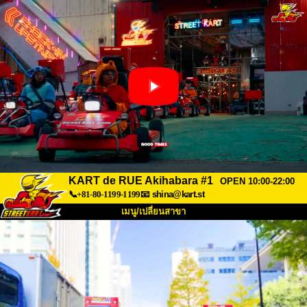
KART de RUE Akihabara #1
OPEN 10:00-22:00
📞+81-80-1199-1199
📧
shina@kart.st
เมนู/เปลี่ยนสาขา
หน้าแรก
เกี่ยวกับ
สเปค
ราคา
การเข้าถึง
เสียงจากผู้ใช้
คำถามที่พบบ่อย