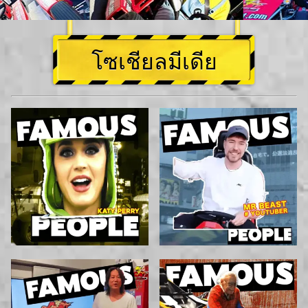
โซเชียลมีเดีย