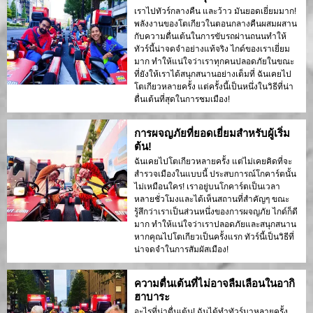
เราไปทัวร์กลางคืน และว้าว มันยอดเยี่ยมมาก!
พลังงานของโตเกียวในตอนกลางคืนผสมผสาน
กับความตื่นเต้นในการขับรถผ่านถนนทำให้
ทัวร์นี้น่าจดจำอย่างแท้จริง ไกด์ของเราเยี่ยม
มาก ทำให้แน่ใจว่าเราทุกคนปลอดภัยในขณะ
ที่ยังให้เราได้สนุกสนานอย่างเต็มที่ ฉันเคยไป
โตเกียวหลายครั้ง แต่ครั้งนี้เป็นหนึ่งในวิธีที่น่า
ตื่นเต้นที่สุดในการชมเมือง!
การผจญภัยที่ยอดเยี่ยมสำหรับผู้เริ่ม
ต้น!
ฉันเคยไปโตเกียวหลายครั้ง แต่ไม่เคยคิดที่จะ
สำรวจเมืองในแบบนี้ ประสบการณ์โกคาร์ตนั้น
ไม่เหมือนใคร! เราอยู่บนโกคาร์ตเป็นเวลา
หลายชั่วโมงและได้เห็นสถานที่สำคัญๆ ขณะ
รู้สึกว่าเราเป็นส่วนหนึ่งของการผจญภัย ไกด์ก็ดี
มาก ทำให้แน่ใจว่าเราปลอดภัยและสนุกสนาน
หากคุณไปโตเกียวเป็นครั้งแรก ทัวร์นี้เป็นวิธีที่
น่าจดจำในการสัมผัสเมือง!
ความตื่นเต้นที่ไม่อาจลืมเลือนในอากิ
ฮาบาระ
อะไรที่น่าตื่นเต้น! ฉันได้ทำทัวร์มาหลายครั้ง