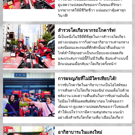
ดูแลความปลอดภัยของเราในขณะที่รักษา
บรรยากาศให้มีชีวิตชีวา แน่นอนว่าคุ้มค่าทุก
วินาที!
สำรวจโตเกียวจากรถโกคาร์ท!
นี่เป็นหนึ่งในวิธีที่ดีที่สุดในการสำรวจโตเกียว
อย่างแน่นอน การวิ่งผ่านอากิฮาบาระท่ามกลาง
แสงนีออนและถนนที่คึกคักนั้นน่าตื่นเต้นมาก
ไกด์ทำให้ทุกอย่างเป็นระเบียบและปลอดภัย
และประสบการณ์นี้ก็ไม่มีวันลืม ฉันจะทำแบบนี้
อีกแน่นอนเมื่อกลับมาโตเกียวครั้งหน้า!
การผจญภัยที่ไม่มีใครเทียบได้!
การขับโกคาร์ตในอากิฮาบาระเป็นไฮไลท์ของ
การเดินทางไปโตเกียวของฉัน! ถนนเต็มไปด้วย
พลังงาน และความตื่นเต้นในการขับผ่านมันนั้น
ไม่มีอะไรที่ฉันเคยสัมผัสมาก่อน ไกด์ของเรา
เยี่ยมมาก ดูแลความปลอดภัยของเราในขณะที่
ทำให้แน่ใจว่าเรามีความสนุกสนาน แนะนำ
อย่างยิ่งสำหรับใครก็ตามที่มาเยือนโตเกียว!
อากิฮาบาระในแสงใหม่