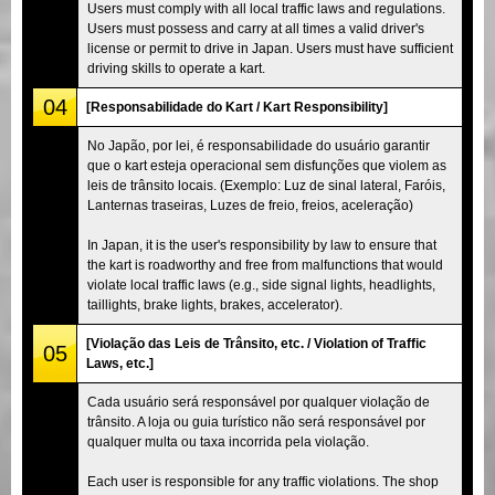
Users must comply with all local traffic laws and regulations.
Users must possess and carry at all times a valid driver's
license or permit to drive in Japan. Users must have sufficient
driving skills to operate a kart.
04
[Responsabilidade do Kart / Kart Responsibility]
No Japão, por lei, é responsabilidade do usuário garantir
que o kart esteja operacional sem disfunções que violem as
leis de trânsito locais. (Exemplo: Luz de sinal lateral, Faróis,
Lanternas traseiras, Luzes de freio, freios, aceleração)
In Japan, it is the user's responsibility by law to ensure that
the kart is roadworthy and free from malfunctions that would
violate local traffic laws (e.g., side signal lights, headlights,
taillights, brake lights, brakes, accelerator).
[Violação das Leis de Trânsito, etc. / Violation of Traffic
05
Laws, etc.]
Cada usuário será responsável por qualquer violação de
trânsito. A loja ou guia turístico não será responsável por
qualquer multa ou taxa incorrida pela violação.
Each user is responsible for any traffic violations. The shop