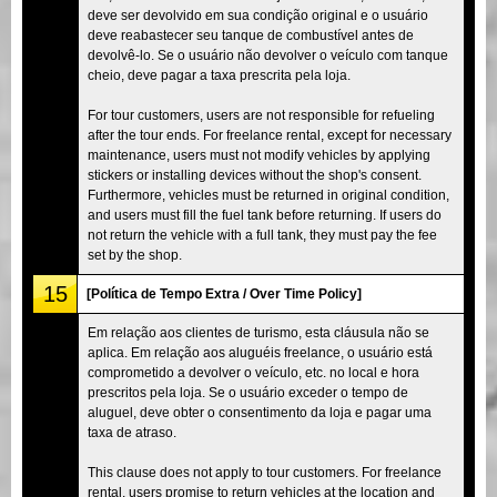
deve ser devolvido em sua condição original e o usuário
deve reabastecer seu tanque de combustível antes de
devolvê-lo. Se o usuário não devolver o veículo com tanque
cheio, deve pagar a taxa prescrita pela loja.
For tour customers, users are not responsible for refueling
after the tour ends. For freelance rental, except for necessary
maintenance, users must not modify vehicles by applying
stickers or installing devices without the shop's consent.
Furthermore, vehicles must be returned in original condition,
and users must fill the fuel tank before returning. If users do
not return the vehicle with a full tank, they must pay the fee
set by the shop.
15
[Política de Tempo Extra / Over Time Policy]
Em relação aos clientes de turismo, esta cláusula não se
aplica. Em relação aos aluguéis freelance, o usuário está
comprometido a devolver o veículo, etc. no local e hora
prescritos pela loja. Se o usuário exceder o tempo de
aluguel, deve obter o consentimento da loja e pagar uma
taxa de atraso.
This clause does not apply to tour customers. For freelance
rental, users promise to return vehicles at the location and