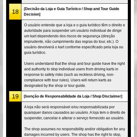
[Decisão da Loja e Guia Turístico / Shop and Tour Guide
18
Decision]
O usuário entende que a loja e o guia turístico têm o direito e
autoridade para suspender um usuário individual de dirigir
um kart dependendo dos riscos de segurança (direção
imprudente, não cumprimento das regras do tour, etc.). O
usuário devolverá o kart conforme especificado pela loja ou
guia turístico.
Users understand that the shop and tour guide have the right
and authority to stop individual users from driving karts in
response to safety risks (such as reckless driving, non-
compliance with tour rules). Users will return karts as
designated by the shop or tour guide.
19
[Isenção de Responsabilidade da Loja / Shop Disclaimer]
A loja não será responsável e/ou responsabilizada por
quaisquer danos causados ao usuário. A loja tem o direito de
suspender, cancelar e alterar o serviço fornecido ao usuário.
The shop assumes no responsibility and/or obligation for any
damages incurred by users. The shop has the right to stop,