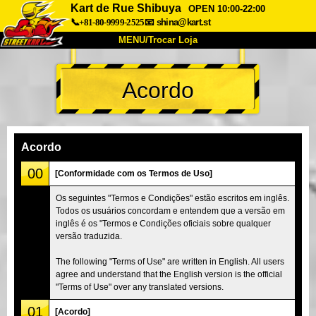
Kart de Rue Shibuya
OPEN 10:00-22:00
📞+81-80-9999-2525
📧
shina@kart.st
MENU/Trocar Loja
INÍCIO
Acordo
Sobre
Especificações
Preços
Acesso
Opiniões
FAQ
Empresa
Reserva
Acordo
Trocar Loja
00
[Conformidade com os Termos de Uso]
Tokyo Shinagawa
Tokyo Akihabara#1
Os seguintes "Termos e Condições" estão escritos em inglês.
Todos os usuários concordam e entendem que a versão em
Tokyo Akihabara#2
Tokyo Shibuya
inglês é os "Termos e Condições oficiais sobre qualquer
Tokyo Shibuya Annex
Tokyo Bay
versão traduzida.
Tokyo Asakusa
Osaka
The following "Terms of Use" are written in English. All users
agree and understand that the English version is the official
Okinawa
"Terms of Use" over any translated versions.
01
[Acordo]