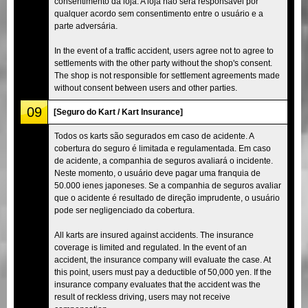
consentimento da loja. A loja não será responsável por
qualquer acordo sem consentimento entre o usuário e a
parte adversária.
In the event of a traffic accident, users agree not to agree to
settlements with the other party without the shop's consent.
The shop is not responsible for settlement agreements made
without consent between users and other parties.
09
[Seguro do Kart / Kart Insurance]
Todos os karts são segurados em caso de acidente. A
cobertura do seguro é limitada e regulamentada. Em caso
de acidente, a companhia de seguros avaliará o incidente.
Neste momento, o usuário deve pagar uma franquia de
50.000 ienes japoneses. Se a companhia de seguros avaliar
que o acidente é resultado de direção imprudente, o usuário
pode ser negligenciado da cobertura.
All karts are insured against accidents. The insurance
coverage is limited and regulated. In the event of an
accident, the insurance company will evaluate the case. At
this point, users must pay a deductible of 50,000 yen. If the
insurance company evaluates that the accident was the
result of reckless driving, users may not receive