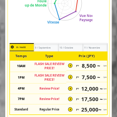
8 / Août
9 / Septembre
10 / Octobre
11 / Novembre
Temps
Type
Prix (JPY)
FLASH SALE REVIEW
8,500 ~
10AM
JPY
/pax
¥
PRICE!
FLASH SALE REVIEW
7,500 ~
1PM
JPY
/pax
¥
PRICE!
12,000 ~
4PM
Review Price!
JPY
/pax
¥
17,500 ~
7PM
Review Price!
JPY
/pax
¥
25,000~
Standard
Regular Price
JPY
/pax
¥