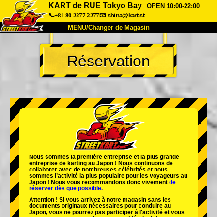
KART de RUE Tokyo Bay
OPEN 10:00-22:00
📞+81-80-2277-2277
📧
shina@kart.st
MENU/Changer de Magasin
ACCUEIL
Réservation
À Propos
Caractéristiques
Tarifs
Accès
Avis
FAQ
Entreprise
Réservation
Changer de Magasin
Tokyo Shinagawa
Tokyo Akihabara#1
Tokyo Akihabara#2
Tokyo Shibuya
Nous sommes la
première entreprise
et
la plus grande
Tokyo Shibuya Annexe
Baie de Tokyo
entreprise de karting
au Japon ! Nous continuons de
collaborer avec
de nombreuses célébrités
et nous
sommes l’
activité la plus populaire
pour les voyageurs au
Tokyo Asakusa
Osaka
Japon ! Nous vous recommandons donc vivement
de
réserver dès que possible.
Okinawa
Attention ! Si vous arrivez à notre magasin sans les
documents originaux nécessaires pour conduire au
Japon, vous ne pourrez pas participer à l'activité et vous