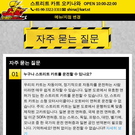
스트리트 카트 오키나와
OPEN 10:00-22:00
📞+81-90-3322-3311
📧
shina@kart.st
메뉴/지점 변경
최상단
자주 묻는 질문
소개
사양
가격
접근성
고객 리뷰
자주 묻는 질문
회사 정보
예약
자주 묻는 질문
지점 변경
01
누구나 스트리트 카트를 운전할 수 있나요?
도쿄 시나가와 #1
도쿄 아키하바라#1
우리의 카트는 자동이며, 정기적으로 자동차를 운전하는 사람
이라면 매우 쉽게 조작할 수 있습니다. 일본 도로에서 유효한 면
도쿄 아키하바라#2
도쿄 시부야
허가 있는 한 스트리트 카트를 운전할 수 있습니다. 단, 스트리
도쿄 시부야 애넥스
도쿄 베이
트 카트는 소형 모터사이클이나 오토바이 면허로 운전할 수 없
습니다. 주의: 스트리트 카트는 일본 도로에서 운행하도록 맞춤
도쿄 아사쿠사
오사카
제작된 고카트입니다. 일본 운전 면허증, 국제 운전 면허증, 주
일 미군 SOFA 면허증, 또는 스위스, 독일, 프랑스, 대만, 벨기에,
오키나와
모나코 중 한 국가의 운전 면허증과 일본 공인 번역본이 필요합
니다. 기억하세요! 면허 없이는 운전할 수 없습니다!!
자세히 보
기