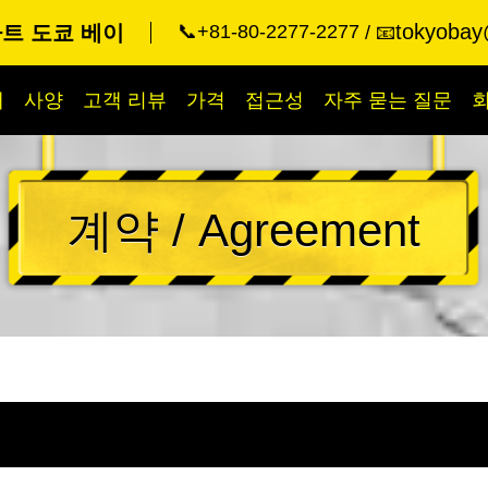
tokyobay
트 도쿄 베이
📞+81-80-2277-2277
📧
개
사양
고객 리뷰
가격
접근성
자주 묻는 질문
계약 / Agreement