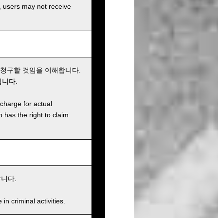
g, users may not receive
 청구할 것임을 이해합니다.
집니다.
charge for actual
has the right to claim
니다.
n criminal activities.