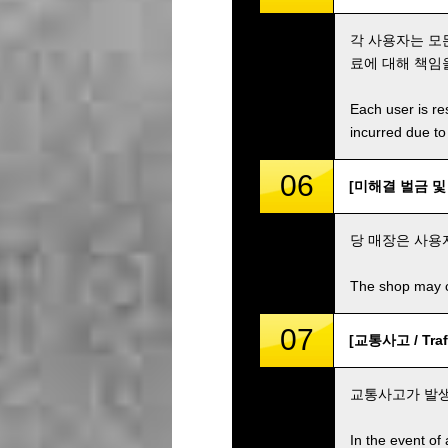
각 사용자는 모
료에 대해 책임
Each user is res
incurred due to 
06
[미해결 벌금 및 수수
당 매장은 사용
The shop may ch
07
[교통사고 / Traff
교통사고가 발생
In the event of 