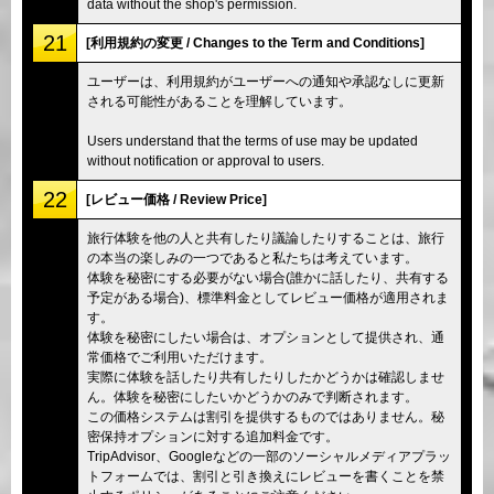
data without the shop's permission.
21
[利用規約の変更 / Changes to the Term and Conditions]
ユーザーは、利用規約がユーザーへの通知や承認なしに更新
される可能性があることを理解しています。
Users understand that the terms of use may be updated
without notification or approval to users.
22
[レビュー価格 / Review Price]
旅行体験を他の人と共有したり議論したりすることは、旅行
の本当の楽しみの一つであると私たちは考えています。
体験を秘密にする必要がない場合(誰かに話したり、共有する
予定がある場合)、標準料金としてレビュー価格が適用されま
す。
体験を秘密にしたい場合は、オプションとして提供され、通
常価格でご利用いただけます。
実際に体験を話したり共有したりしたかどうかは確認しませ
ん。体験を秘密にしたいかどうかのみで判断されます。
この価格システムは割引を提供するものではありません。秘
密保持オプションに対する追加料金です。
TripAdvisor、Googleなどの一部のソーシャルメディアプラッ
トフォームでは、割引と引き換えにレビューを書くことを禁