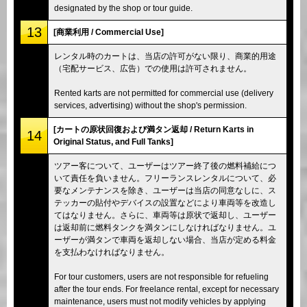
designated by the shop or tour guide.
13
[商業利用 / Commercial Use]
レンタル時のカートは、当店の許可がない限り、商業的用途
（宅配サービス、広告）での使用は許可されません。
Rented karts are not permitted for commercial use (delivery
services, advertising) without the shop's permission.
[カートの原状回復および満タン返却 / Return Karts in
14
Original Status, and Full Tanks]
ツアー客について、ユーザーはツアー終了後の燃料補給につ
いて責任を負いません。フリーランスレンタルについて、必
要なメンテナンスを除き、ユーザーは当店の同意なしに、ス
テッカーの貼付やデバイスの設置などにより車両等を改造し
てはなりません。さらに、車両等は原状で返却し、ユーザー
は返却前に燃料タンクを満タンにしなければなりません。ユ
ーザーが満タンで車両を返却しない場合、当店が定める料金
を支払わなければなりません。
For tour customers, users are not responsible for refueling
after the tour ends. For freelance rental, except for necessary
maintenance, users must not modify vehicles by applying