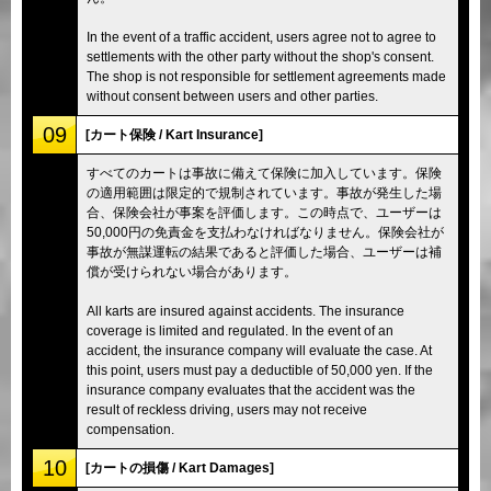
In the event of a traffic accident, users agree not to agree to
settlements with the other party without the shop's consent.
The shop is not responsible for settlement agreements made
without consent between users and other parties.
09
[カート保険 / Kart Insurance]
すべてのカートは事故に備えて保険に加入しています。保険
の適用範囲は限定的で規制されています。事故が発生した場
合、保険会社が事案を評価します。この時点で、ユーザーは
50,000円の免責金を支払わなければなりません。保険会社が
事故が無謀運転の結果であると評価した場合、ユーザーは補
償が受けられない場合があります。
All karts are insured against accidents. The insurance
coverage is limited and regulated. In the event of an
accident, the insurance company will evaluate the case. At
this point, users must pay a deductible of 50,000 yen. If the
insurance company evaluates that the accident was the
result of reckless driving, users may not receive
compensation.
10
[カートの損傷 / Kart Damages]