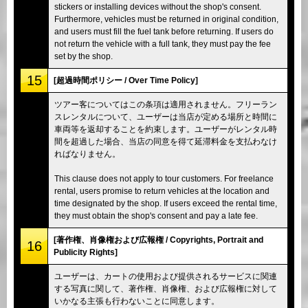
stickers or installing devices without the shop's consent.
Furthermore, vehicles must be returned in original condition,
and users must fill the fuel tank before returning. If users do
not return the vehicle with a full tank, they must pay the fee
set by the shop.
15
[超過時間ポリシー / Over Time Policy]
ツアー客についてはこの条項は適用されません。フリーラン
スレンタルについて、ユーザーは当店が定める場所と時間に
車両等を返却することを約束します。ユーザーがレンタル時
間を超過した場合、当店の同意を得て延滞料金を支払わなけ
ればなりません。
This clause does not apply to tour customers. For freelance
rental, users promise to return vehicles at the location and
time designated by the shop. If users exceed the rental time,
they must obtain the shop's consent and pay a late fee.
[著作権、肖像権および広報権 / Copyrights, Portrait and
16
Publicity Rights]
ユーザーは、カートの使用および提供されるサービスに関連
する写真に関して、著作権、肖像権、および広報権に対して
いかなる主張も行わないことに同意します。