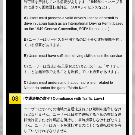
許可証を所持している必要があります（1949年ジュネーブ条
約に基づく国際運転免許証、SOFAライセンスなど）。
A)
Users must possess a valid driver's license or permit to
drive in Japan (such as an International Driving Permit based
on the 1949 Geneva Convention, SOFA license, etc.).
B)
ユーザーはサービスを利用するのに十分な運転技能を有し
ている必要があります。
B)
Users must have sufficient driving skills to use the service.
C)
ユーザーは当店が任天堂および/またはゲーム「マリオカー
ト」とは無関係であることを理解している必要があります。
C)
Users must understand that our store is unrelated to
Nintendo and/or the game "Mario Kart".
03
[交通法規の遵守 / Compliance with Traffic Laws]
ユーザーはすべての地域の交通法規および規制を遵守しなけ
ればなりません。ユーザーは日本で運転するための有効な運
転免許証または許可証を所持し、常時携帯しなければなりま
せん。ユーザーはカートを運転するのに十分な運転技能を有
していなければなりません。