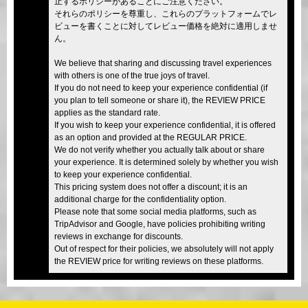
止するポリシーがあることにご注意ください。
それらのポリシーを尊重し、これらのプラットフォームでレ
ビューを書くことに対してレビュー価格を絶対に適用しませ
ん。
We believe that sharing and discussing travel experiences
with others is one of the true joys of travel.
If you do not need to keep your experience confidential (if
you plan to tell someone or share it), the REVIEW PRICE
applies as the standard rate.
If you wish to keep your experience confidential, it is offered
as an option and provided at the REGULAR PRICE.
We do not verify whether you actually talk about or share
your experience. It is determined solely by whether you wish
to keep your experience confidential.
This pricing system does not offer a discount; it is an
additional charge for the confidentiality option.
Please note that some social media platforms, such as
TripAdvisor and Google, have policies prohibiting writing
reviews in exchange for discounts.
Out of respect for their policies, we absolutely will not apply
the REVIEW price for writing reviews on these platforms.