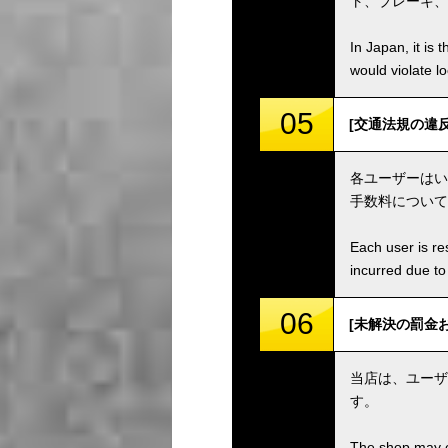
ト、ブレーキ、
In Japan, it is 
would violate loc
05
[交通法規の違反等 / V
各ユーザーはい
手数料について
Each user is res
incurred due to 
06
[未解決の罰金および手
当店は、ユーザ
す。
The shop may ch