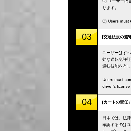
C)
ユーザーは
ります。
C)
Users must u
03
[交通法規の遵守 / C
ユーザーはすべ
効な運転免許証
運転技能を有し
Users must comp
driver's license
04
[カートの責任 / Ka
日本では、法律
確認するのはユ