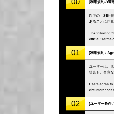
00
[利用規約の遵守 / C
以下の「利用規
あることに同意
The following "
official "Terms
01
[利用規約 / Agr
ユーザーは、店
場合も、合意な
Users agree to 
circumstances w
02
[ユーザー条件 / U