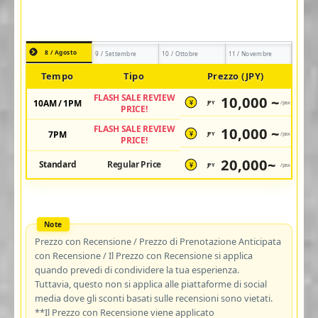
8 / Agosto
9 / Settembre
10 / Ottobre
11 / Novembre
Tempo
Tipo
Prezzo (JPY)
FLASH SALE REVIEW
10,000 ~
10AM / 1PM
JPY
/pax
¥
PRICE!
FLASH SALE REVIEW
10,000 ~
7PM
JPY
/pax
¥
PRICE!
20,000~
Standard
Regular Price
JPY
/pax
¥
Prezzo con Recensione / Prezzo di Prenotazione Anticipata
con Recensione / Il Prezzo con Recensione si applica
quando prevedi di condividere la tua esperienza.
Tuttavia, questo non si applica alle piattaforme di social
media dove gli sconti basati sulle recensioni sono vietati.
**Il Prezzo con Recensione viene applicato