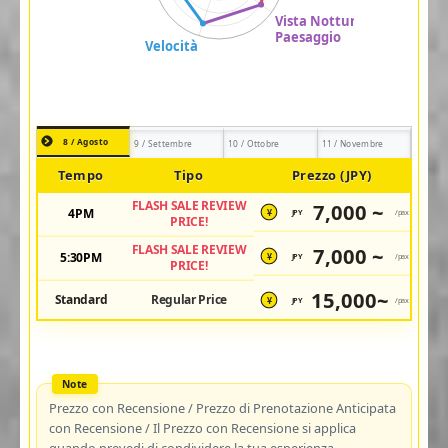
8 / Agosto
9 / Settembre
10 / Ottobre
11 / Novembre
Tempo
Tipo
Prezzo (JPY)
FLASH SALE REVIEW
7,000 ~
4PM
JPY
/pax
¥
PRICE!
FLASH SALE REVIEW
7,000 ~
5:30PM
JPY
/pax
¥
PRICE!
15,000~
Standard
Regular Price
JPY
/pax
¥
Prezzo con Recensione / Prezzo di Prenotazione Anticipata
con Recensione / Il Prezzo con Recensione si applica
quando prevedi di condividere la tua esperienza.