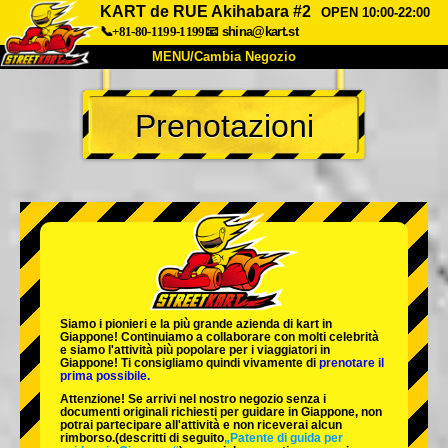
KART de RUE Akihabara #2
OPEN 10:00-22:00
📞+81-80-1199-1199
📧
shina@kart.st
MENU/Cambia Negozio
INIZIO
Prenotazioni
Chi Siamo
Specifiche
Prezzo
Accesso
Recensioni
FAQ
Azienda
Prenotazioni
Cambia Negozio
Tokyo Shinagawa
Tokyo Akihabara#1
Tokyo Akihabara#2
Tokyo Shibuya
Siamo i
pionieri
e la
più grande azienda di kart
in
Tokyo Shibuya Annex
Tokyo Bay
Giappone! Continuiamo a collaborare con
molti celebrità
e siamo l'
attività più popolare
per i viaggiatori in
Giappone! Ti consigliamo quindi vivamente di
prenotare il
Tokyo Asakusa
Osaka
prima possibile.
Attenzione! Se arrivi nel nostro negozio senza i
Okinawa
documenti originali richiesti per guidare in Giappone, non
potrai partecipare all'attività e non riceverai alcun
rimborso.
(descritti di seguito
„Patente di guida per