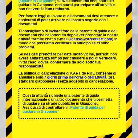
guidare in Giappone“
) senza i documenti necessari per
guidare in Giappone, non potrai partecipare all'attività e
non riceverai alcun rimborso.
Per favore leggi qui sotto quali documenti devi ottenere e
assicurati di poter arrivare nel nostro negozio con i
documenti.
Ti consigliamo di inviarci foto della patente di guida e dei
documenti che hai ottenuto dopo aver prenotato la nostra
attività tramite chat o e-mail (
license@streetkart.com
) in
modo che possiamo verificare in anticipo se ci sono
problemi.
Se desideri prenotare per date molto vicine, potresti non
avere abbastanza tempo per chiedere a noi di verificare.
In tal caso, dovrai confermare da solo sotto tua
responsabilità.
La politica di cancellazione di KART de RUE consente di
annullare solo
7 giorni prima dell'orario dell'attività
(ora
standard giapponese) senza addebito di cancellazione.
Questa attività richiede una patente di guida
internazionale o un altro documento che ti permetta
di guidare su strade pubbliche in Giappone.
Assicurati di controllare il
„Patente di guida per
guidare in Giappone“