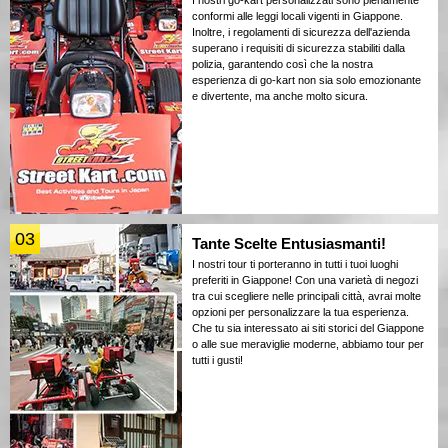
I nostri go-kart personalizzati sono pienamente
conformi alle leggi locali vigenti in Giappone.
Inoltre, i regolamenti di sicurezza dell'azienda
superano i requisiti di sicurezza stabiliti dalla
polizia, garantendo così che la nostra
esperienza di go-kart non sia solo emozionante
e divertente, ma anche molto sicura.
03
Tante Scelte Entusiasmanti!
I nostri tour ti porteranno in tutti i tuoi luoghi
preferiti in Giappone! Con una varietà di negozi
tra cui scegliere nelle principali città, avrai molte
opzioni per personalizzare la tua esperienza.
Che tu sia interessato ai siti storici del Giappone
o alle sue meraviglie moderne, abbiamo tour per
tutti i gusti!