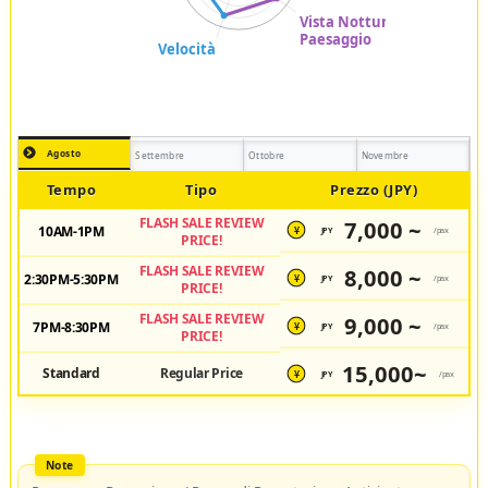
Agosto
Settembre
Ottobre
Novembre
Tempo
Tipo
Prezzo (JPY)
FLASH SALE REVIEW
7,000 ~
10AM-1PM
JPY
/pax
¥
PRICE!
FLASH SALE REVIEW
8,000 ~
2:30PM-5:30PM
JPY
/pax
¥
PRICE!
FLASH SALE REVIEW
9,000 ~
7PM-8:30PM
JPY
/pax
¥
PRICE!
15,000~
Standard
Regular Price
JPY
/pax
¥