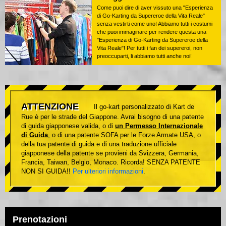
Come puoi dire di aver vissuto una "Esperienza
di Go-Karting da Supereroe della Vita Reale"
senza vestirti come uno! Abbiamo tutti i costumi
che puoi immaginare per rendere questa una
"Esperienza di Go-Karting da Supereroe della
Vita Reale"! Per tutti i fan dei supereroi, non
preoccuparti, li abbiamo tutti anche noi!
ATTENZIONE
Il go-kart personalizzato di Kart de
Rue è per le strade del Giappone. Avrai bisogno di una patente
di guida giapponese valida, o di
un Permesso Internazionale
di Guida
, o di una patente SOFA per le Forze Armate USA, o
della tua patente di guida e di una traduzione ufficiale
giapponese della patente se provieni da Svizzera, Germania,
Francia, Taiwan, Belgio, Monaco. Ricorda! SENZA PATENTE
NON SI GUIDA!!
Per ulteriori informazioni
.
Prenotazioni