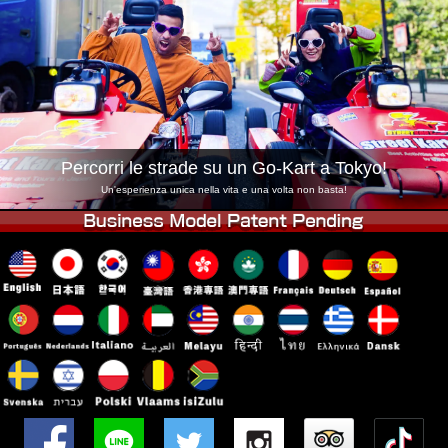
Azienda
Prenotazioni
Cambia Negozio
Tokyo Shinagawa
Tokyo Akihabara#1
Tokyo Akihabara#2
Tokyo Shibuya
Tokyo Shibuya Annex
Tokyo Bay
Percorri le strade su un Go-Kart a Tokyo!
Tokyo Asakusa
Osaka
Un'esperienza unica nella vita e una volta non basta!
Okinawa