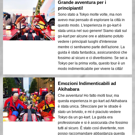
Grande avventura per i
principianti!
Sono stato a Tokyo molte volte, ma non
avevo mai pensato di esplorare la città in
questo modo. L'esperienza in go-kart è
stata unica nel suo genere! Siamo stati sul
go-kart per alcune ore e abbiamo potuto
vedere i principali luoghi d'interesse
mentre ci sentivamo parte dell'azione. La
guida è stata fantastica, assicurandosi che
fossimo al sicuro e ci divertissimo. Se sei a
Tokyo per la prima volta, questo tour è un
modo indimenticabile per vivere la città!
Emozioni Indimenticabili ad
Akihabara
Che avventura! Ho fatto molti tour, ma
questa esperienza in go-kart ad Akihabara
è stata unica. Sfrecciare per le strade è
stato un brivido, e mi è piaciuto vedere
Tokyo da un go-kart. La guida era
professionale e si è assicurata che fossimo
tutti al sicuro. È stato così divertente, non
posso raccomandare abbastanza questa