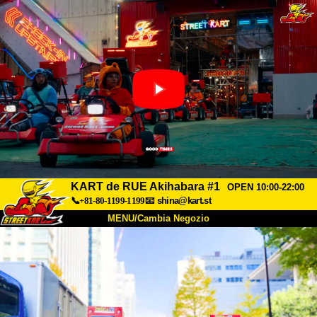
KART de RUE Akihabara #1
OPEN 10:00-22:00
📞+81-80-1199-1199
📧
shina@kart.st
MENU/Cambia Negozio
INIZIO
Chi Siamo
Specifiche
Prezzo
Accesso
Recensioni
FAQ