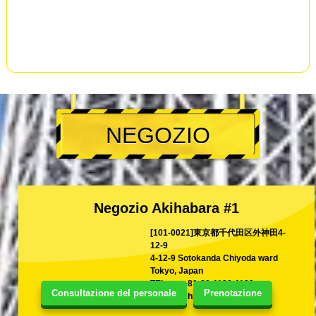
NEGOZIO
Negozio Akihabara #1
[101-0021]東京都千代田区外神田4-
12-9
4-12-9 Sotokanda Chiyoda ward
Tokyo, Japan
TEL
+81-80-1199-1199
Consultazione del personale
Prenotazione
E-mail
shina@kart.st