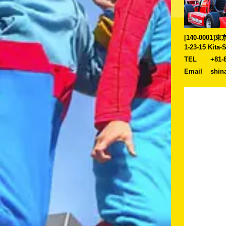
[140-0001
1-23-15 Kita
TEL
+81-
Email
shin