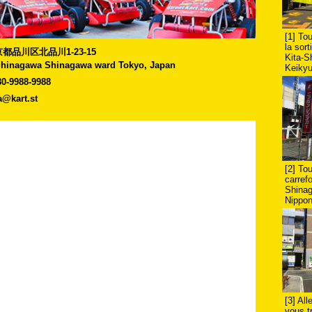
[1] To
la sort
]東京都品川区北品川1-23-15
Kita-S
-Shinagawa Shinagawa ward Tokyo, Japan
Keikyu
80-9988-9988
a@kart.st
[2] To
carrefo
Shinag
Nippon
[3] All
vous t