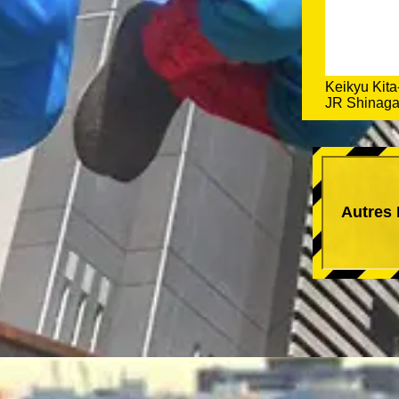
Keikyu Kita
JR Shinaga
Autres