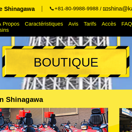
shina@ka
ue Shinagawa
📞+81-80-9988-9988
📧
À Propos
Caractéristiques
Avis
Tarifs
Accès
FAQ
sins
BOUTIQUE
n Shinagawa