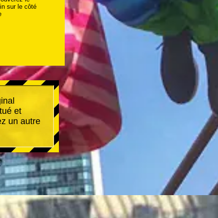
n sur le côté
e
inal
tué et
ez un autre