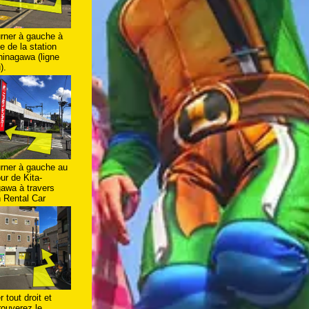
urner à gauche à
ie de la station
hinagawa (ligne
).
urner à gauche au
ur de Kita-
awa à travers
 Rental Car
er tout droit et
rouverez le