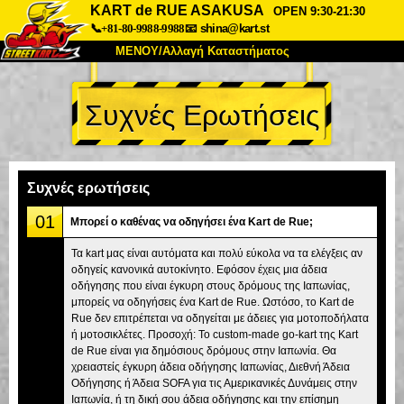
KART de RUE ASAKUSA
OPEN 9:30-21:30
📞+81-80-9988-9988
📧
shina@kart.st
ΜΕΝΟΥ/Αλλαγή Καταστήματος
ΚΥΡΙΩΣ
Συχνές Ερωτήσεις
Σχετικά
Προδιαγραφές
Τιμές
Πρόσβαση
Αναφορές
Συχνές Ερωτήσεις
Εταιρεία
Κράτηση
Συχνές ερωτήσεις
Αλλαγή Καταστήματος
01
Μπορεί ο καθένας να οδηγήσει ένα Kart de Rue;
Τόκιο Σινάγαουα #1
Τόκιο Ακίχαμπαρα #1
Τα kart μας είναι αυτόματα και πολύ εύκολα να τα ελέγξεις αν
οδηγείς κανονικά αυτοκίνητο. Εφόσον έχεις μια άδεια
Τόκιο Ακίχαμπαρα #2
Τόκιο Σιμπούγια
οδήγησης που είναι έγκυρη στους δρόμους της Ιαπωνίας,
Τόκιο Σιμπούγια Annex
Τόκιο Κόλπος
μπορείς να οδηγήσεις ένα Kart de Rue. Ωστόσο, το Kart de
Rue δεν επιτρέπεται να οδηγείται με άδειες για μοτοποδήλατα
Τόκιο Ασακούσα
Οσάκα
ή μοτοσικλέτες. Προσοχή: Το custom-made go-kart της Kart
de Rue είναι για δημόσιους δρόμους στην Ιαπωνία. Θα
Οκινάουα
χρειαστείς έγκυρη άδεια οδήγησης Ιαπωνίας, Διεθνή Άδεια
Οδήγησης ή Άδεια SOFA για τις Αμερικανικές Δυνάμεις στην
Ιαπωνία, ή τη δική σου άδεια οδήγησης και την επίσημη