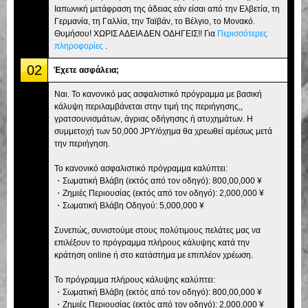
Ιαπωνική μετάφραση της άδειας εάν είσαι από την Ελβετία, τη
Γερμανία, τη Γαλλία, την Ταϊβάν, το Βέλγιο, το Μονακό.
Θυμήσου! ΧΩΡΙΣ ΑΔΕΙΑ ΔΕΝ ΟΔΗΓΕΙΣ!! Για
Περισσότερες
πληροφορίες
.
02
Έχετε ασφάλεια;
Ναι. Το κανονικό μας ασφαλιστικό πρόγραμμα με βασική
κάλυψη περιλαμβάνεται στην τιμή της περιήγησης,,
γρατσουνισμάτων, άγριας οδήγησης ή ατυχημάτων. Η
συμμετοχή των 50,000 JPY/όχημα θα χρεωθεί αμέσως μετά
την περιήγηση.
Το κανονικό ασφαλιστικό πρόγραμμα καλύπτει:
・Σωματική Βλάβη (εκτός από τον οδηγό): 800,00,000 ¥
・Ζημιές Περιουσίας (εκτός από τον οδηγό): 2,000,000 ¥
・Σωματική Βλάβη Οδηγού: 5,000,000 ¥
Συνεπώς, συνιστούμε στους πολύτιμους πελάτες μας να
επιλέξουν το πρόγραμμα πλήρους κάλυψης κατά την
κράτηση online ή στο κατάστημα με επιπλέον χρέωση.
Το πρόγραμμα πλήρους κάλυψης καλύπτει:
・Σωματική Βλάβη (εκτός από τον οδηγό): 800,00,000 ¥
・Ζημιές Περιουσίας (εκτός από τον οδηγό): 2,000,000 ¥