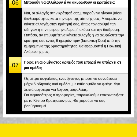
06
Μπορούν να αλλάξουν ή να ακυρωθούν οι κρατήσεις;
Ναι, οι αλλαγές στην κράτησή σας μπορούν να γίνουν βάσει
διαθεσιμότητας κατά την ώρα της αίτησής σας. Μπορείτε να
κάνετε αλλαγές στην κράτησή σας, όπως τον αριθμό των
οδηγών ή την ημερομηνία/ώρα, ή ακόμα και την διαδρομή.
Ωστόσο, αν επιθυμείτε να κάνετε αλλαγές ή να ακυρώσετε την
κράτησή σας εντός 6 ημερών πριν (Ιαπωνική Ώρα) από την
ημερομηνία της δραστηριότητας, θα εφαρμοστεί η Πολιτική
Ακύρωσης μας.
Ποιος είναι ο μέγιστος αριθμός που μπορεί να υπάρχει σε
07
μια ομάδα;
Ως μέτρο ασφαλείας, ένας ξεναγός μπορεί να συνοδεύσει
μέχρι 6 οδηγούς ανά ομάδα., με κάθε ομάδα να φεύγει λίγα
λεπτά αργότερα για λόγους ασφαλείας.
Για περισσότερες πληροφορίες, παρακαλούμε επικοινωνήστε
με το Κέντρο Κρατήσεων μας. Θα χαρούμε να σας
βοηθήσουμε!