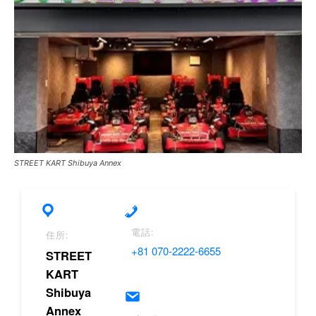
STREET KART Shibuya Annex
電話:
住所:
+81 070-2222-6655
STREET
KART
Shibuya
Annex