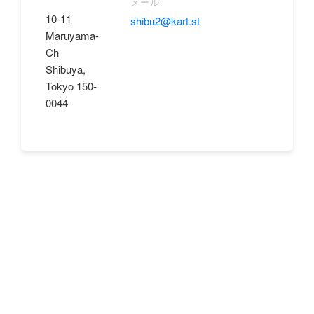
メール:
10-11
shibu2@kart.st
Maruyama-
Ch
Shibuya,
Tokyo 150-
0044