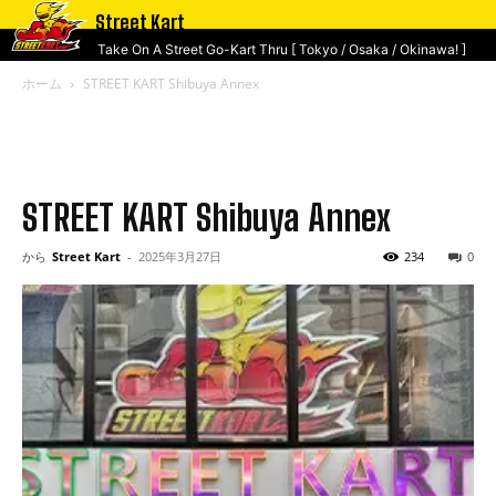
Street Kart
Take On A Street Go-Kart Thru [ Tokyo / Osaka / Okinawa! ]
ホーム
STREET KART Shibuya Annex
STREET KART Shibuya Annex
から
Street Kart
-
2025年3月27日
234
0