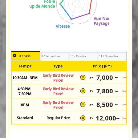
8 / Août
9 / Septembre
10 / Octobre
11 / Novembre
Temps
Type
Prix (JPY)
Early Bird Review
7,000 ~
10:30AM - 3PM
JPY
/pax
¥
Price!
4:30PM -
Early Bird Review
7,800 ~
JPY
/pax
¥
7:30PM
Price!
Early Bird Review
8,500 ~
8PM
JPY
/pax
¥
Price!
12,000~
Standard
Regular Price
JPY
/pax
¥