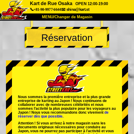
Kart de Rue Osaka
OPEN 12:00-19:00
📞+81-90-9977-6644
📧
shina@kart.st
MENU/Changer de Magasin
ACCUEIL
Réservation
À Propos
Caractéristiques
Tarifs
Accès
Avis
FAQ
Entreprise
Réservation
Changer de Magasin
Tokyo Shinagawa
Tokyo Akihabara#1
Tokyo Akihabara#2
Tokyo Shibuya
Nous sommes la
première entreprise
et
la plus grande
Tokyo Shibuya Annexe
Baie de Tokyo
entreprise de karting
au Japon ! Nous continuons de
collaborer avec
de nombreuses célébrités
et nous
sommes l’
activité la plus populaire
pour les voyageurs au
Tokyo Asakusa
Osaka
Japon ! Nous vous recommandons donc vivement
de
réserver dès que possible.
Okinawa
Attention ! Si vous arrivez à notre magasin sans les
documents originaux nécessaires pour conduire au
Japon, vous ne pourrez pas participer à l'activité et vous