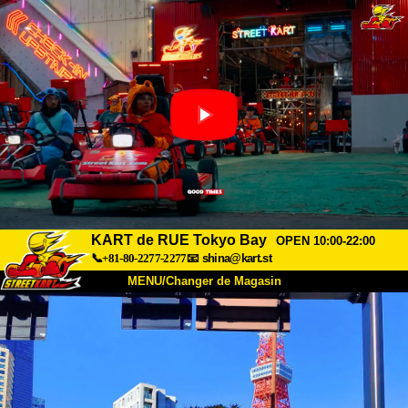
KART de RUE Tokyo Bay
OPEN 10:00-22:00
📞+81-80-2277-2277
📧
shina@kart.st
MENU/Changer de Magasin
ACCUEIL
À Propos
Caractéristiques
Tarifs
Accès
Avis
FAQ