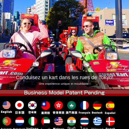
Entreprise
Réservation
Changer de Magasin
Tokyo Shinagawa
Tokyo Akihabara#1
Tokyo Akihabara#2
Tokyo Shibuya
Tokyo Shibuya Annexe
Baie de Tokyo
Tokyo Asakusa
Osaka
Okinawa
Conduisez un kart dans les rues de Tokyo!
Une expérience unique et inoubliable !