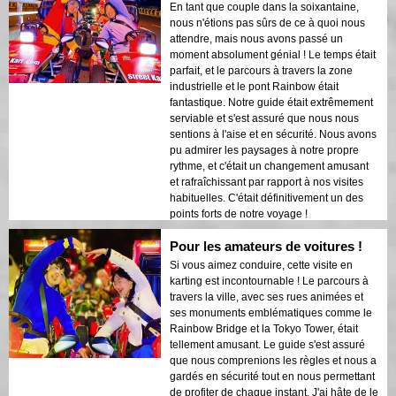
En tant que couple dans la soixantaine,
nous n'étions pas sûrs de ce à quoi nous
attendre, mais nous avons passé un
moment absolument génial ! Le temps était
parfait, et le parcours à travers la zone
industrielle et le pont Rainbow était
fantastique. Notre guide était extrêmement
serviable et s'est assuré que nous nous
sentions à l'aise et en sécurité. Nous avons
pu admirer les paysages à notre propre
rythme, et c'était un changement amusant
et rafraîchissant par rapport à nos visites
habituelles. C'était définitivement un des
points forts de notre voyage !
Pour les amateurs de voitures !
Si vous aimez conduire, cette visite en
karting est incontournable ! Le parcours à
travers la ville, avec ses rues animées et
ses monuments emblématiques comme le
Rainbow Bridge et la Tokyo Tower, était
tellement amusant. Le guide s'est assuré
que nous comprenions les règles et nous a
gardés en sécurité tout en nous permettant
de profiter de chaque instant. J'ai hâte de le