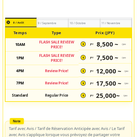
8 / Août
9 / Septembre
10 / Octobre
11 / Novembre
Temps
Type
Prix (JPY)
FLASH SALE REVIEW
8,500 ~
10AM
JPY
/pax
¥
PRICE!
FLASH SALE REVIEW
7,500 ~
1PM
JPY
/pax
¥
PRICE!
12,000 ~
4PM
Review Price!
JPY
/pax
¥
17,500 ~
7PM
Review Price!
JPY
/pax
¥
25,000~
Standard
Regular Price
JPY
/pax
¥
Tarif avec Avis / Tarif de Réservation Anticipée avec Avis / Le Tarif
avec Avis s'applique lorsque vous prévoyez de partager votre