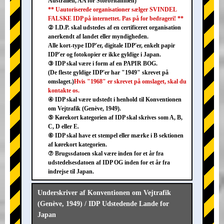
Australien, AA for Storbritannien)
** Uautoriserede organisationer sælger SVINDEL
FALSKE IDP på internettet. Pas på for bedrageri! **
② I.D.P. skal udstedes af en certificeret organisation
anerkendt af landet eller myndigheden.
Alle kort-type IDP'er, digitale IDP'er, enkelt papir
IDP'er og fotokopier er ikke gyldige i Japan.
③ IDP skal være i form af en PAPIR BOG.
(De fleste gyldige IDP'er har "1949" skrevet på
omslaget.)
Hvis "1968" er skrevet på omslaget, skal du
kontakte os.
④ IDP skal være udstedt i henhold til Konventionen
om Vejtrafik (Genève, 1949).
⑤ Kørekort kategorien af IDP skal skrives som A, B,
C, D eller E.
⑥ IDP skal have et stempel eller mærke i B sektionen
af kørekort kategorien.
⑦ Brugssdatoen skal være inden for et år fra
udstedelsesdatoen af IDP OG inden for et år fra
indrejse til Japan.
Underskriver af Konventionen om Vejtrafik
(Genève, 1949) / IDP Udstedende Lande for
Japan