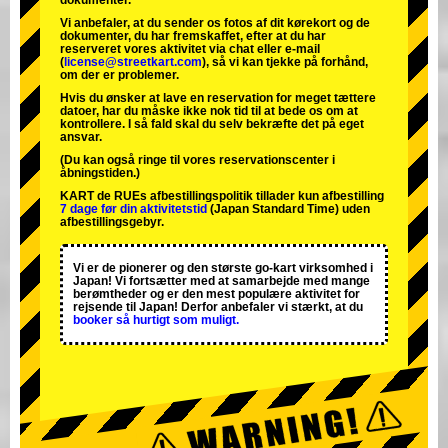
dokumenter.
Vi anbefaler, at du sender os fotos af dit kørekort og de
dokumenter, du har fremskaffet, efter at du har
reserveret vores aktivitet via chat eller e-mail
(
license@streetkart.com
), så vi kan tjekke på forhånd,
om der er problemer.
Hvis du ønsker at lave en reservation for meget tættere
datoer, har du måske ikke nok tid til at bede os om at
kontrollere. I så fald skal du selv bekræfte det på eget
ansvar.
(Du kan også ringe til vores reservationscenter i
åbningstiden.)
KART de RUEs afbestillingspolitik tillader kun afbestilling
7 dage før din aktivitetstid
(Japan Standard Time) uden
afbestillingsgebyr.
Vi er de
pionerer
og
den største go-kart virksomhed
i
Japan! Vi fortsætter med at samarbejde med
mange
berømtheder
og er den
mest populære aktivitet
for
rejsende til Japan! Derfor anbefaler vi stærkt, at du
booker så hurtigt som muligt.