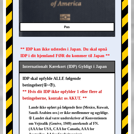
Pas
** IDP kan ikke udstedes i Japan. Du skal opnå
IDP i dit hjemland FØR du kommer til Japan **
Internationalt Kørekort (IDP) Gyldigt i Japan
IDP skal opfylde ALLE følgende
betingelser(①~⑦).
** Hvis dit IDP ikke opfylder 1 eller flere af
betingelserne, kontakt os AKUT. **
Lande ikke opført på følgende liste (Mexico, Kuwait,
Saudi-Arabien osv.) er ikke medlemmer og ugyldige.
① Landet skal være underskriver af Konventionen
om Vejtrafik (Genève, 1949) anerkendt af FN.
(AAA for USA, CAA for Canada, AAA for