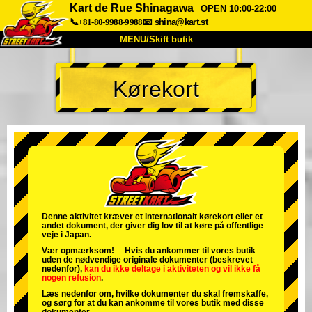
Kart de Rue Shinagawa
OPEN 10:00-22:00
📞+81-80-9988-9988
📧
shina@kart.st
MENU/Skift butik
TOP
Kørekort
Om
Specifikationer
Pris
Adgang
Stemme
FAQ
Virksomhed
Booking
Skift butik
Tokyo Shinagawa
Tokyo Akihabara#1
Tokyo Akihabara#2
Tokyo Shibuya
Denne aktivitet kræver et internationalt kørekort eller et
andet dokument, der giver dig lov til at køre på offentlige
Tokyo Shibuya Annex
Tokyo Bay
veje i Japan.
Vær opmærksom! Hvis du ankommer til vores butik
Tokyo Asakusa
Osaka
uden de nødvendige originale dokumenter (beskrevet
nedenfor),
kan du ikke deltage i aktiviteten
og
vil ikke få
nogen refusion
.
Okinawa
Læs nedenfor om, hvilke dokumenter du skal fremskaffe,
og sørg for at du kan ankomme til vores butik med disse