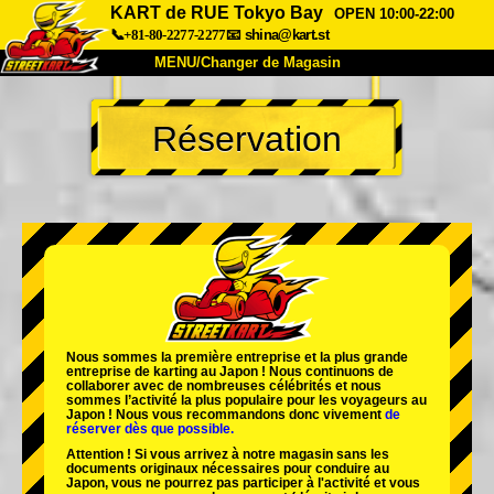
KART de RUE Tokyo Bay
OPEN 10:00-22:00
📞+81-80-2277-2277
📧
shina@kart.st
MENU/Changer de Magasin
ACCUEIL
Réservation
À Propos
Caractéristiques
Tarifs
Accès
Avis
FAQ
Entreprise
Réservation
Changer de Magasin
Tokyo Shinagawa
Tokyo Akihabara#1
Tokyo Akihabara#2
Tokyo Shibuya
Nous sommes la
première entreprise
et
la plus grande
Tokyo Shibuya Annexe
Baie de Tokyo
entreprise de karting
au Japon ! Nous continuons de
collaborer avec
de nombreuses célébrités
et nous
sommes l’
activité la plus populaire
pour les voyageurs au
Tokyo Asakusa
Osaka
Japon ! Nous vous recommandons donc vivement
de
réserver dès que possible.
Okinawa
Attention ! Si vous arrivez à notre magasin sans les
documents originaux nécessaires pour conduire au
Japon, vous ne pourrez pas participer à l'activité et vous