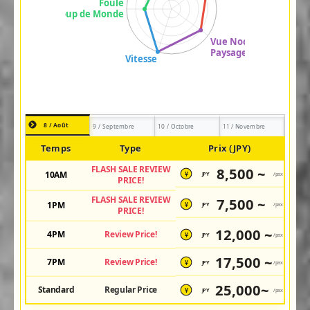
8 / Août
9 / Septembre
10 / Octobre
11 / Novembre
Temps
Type
Prix (JPY)
FLASH SALE REVIEW
8,500 ~
10AM
JPY
/pax
¥
PRICE!
FLASH SALE REVIEW
7,500 ~
1PM
JPY
/pax
¥
PRICE!
12,000 ~
4PM
Review Price!
JPY
/pax
¥
17,500 ~
7PM
Review Price!
JPY
/pax
¥
25,000~
Standard
Regular Price
JPY
/pax
¥